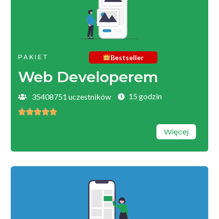
Bestseller
PAKIET
Web Developerem
15 godzin
35408751 uczestników





Więcej