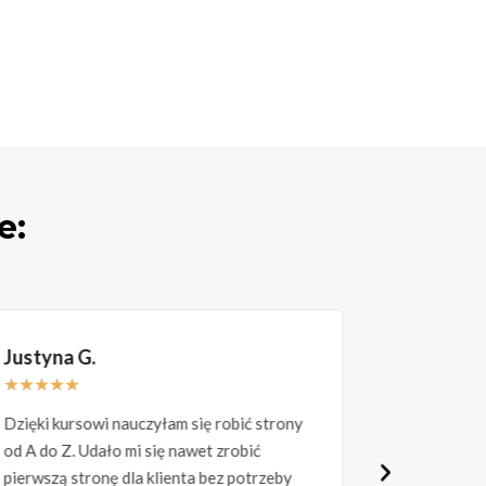
e:
Justyna G.
Rafał A.
★
★
★
★
★
★
★
★
★
★
Dzięki kursowi nauczyłam się robić strony
Świetny kur
od A do Z. Udało mi się nawet zrobić
do tworzen
pierwszą stronę dla klienta bez potrzeby
Wszystko o