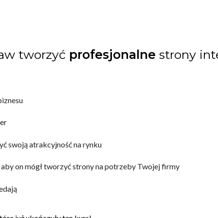
taw tworzyć
profesjonalne
strony in
biznesu
er
ć swoją atrakcyjność na rynku
aby on mógł tworzyć strony na potrzeby Twojej firmy
edają
óre już ukończyły ten kurs!