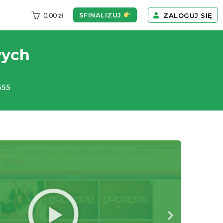
SFINALIZUJ
ZALOGUJ SIĘ
0,00
zł
wych
555