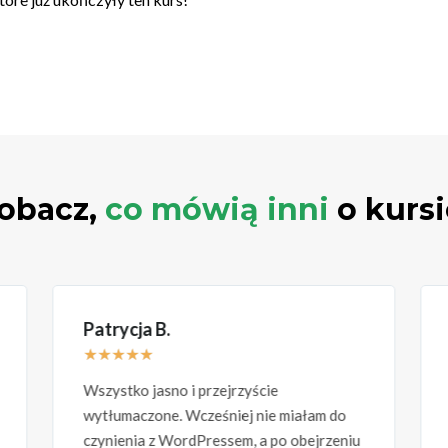
obacz,
co mówią inni
o kursi
Patrycja B.
★
★
★
★
★
Wszystko jasno i przejrzyście
wytłumaczone. Wcześniej nie miałam do
czynienia z WordPressem, a po obejrzeniu