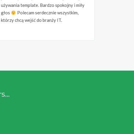
używania template. Bardzo spokojny i miły
zrozumiale 
głos
Polecam serdecznie wszystkim,
którzy chcą wejść do branży IT.
rs…