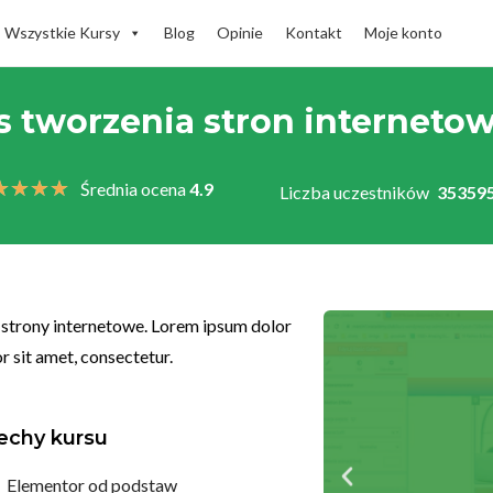
Wszystkie Kursy
Blog
Opinie
Kontakt
Moje konto
s tworzenia stron interneto
★
★
★
★
Średnia ocena
4.9
Liczba uczestników
35359
strony internetowe. Lorem ipsum dolor
r sit amet, consectetur.
echy kursu
Elementor od podstaw