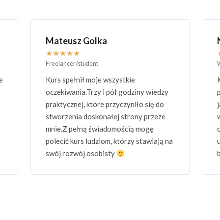
Natalia Kubicz
★
★
★
★
★
Właściciel salonu kosmetycznego Olivia
Kurs podobał mi się. Treści
przygotowane w sposób czytelny i
jasny dla każdego. Znalazłam tam
wszystko, czego szukałam. Dzięki
czemu nauczyłam się nowych rzeczy i
a
utrwaliłam swoją wiedzę. Prowadzący
bardzo miły i kompetentny.