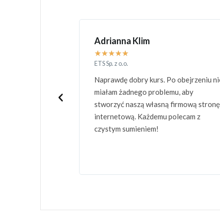
Mateusz Golka
★
★
★
★
★
Freelancer/student
o obejrzeniu nie
Kurs spełnił moje wszystkie
mu, aby
oczekiwania.Trzy i pół godziny wiedzy
firmową stronę
praktycznej, które przyczyniło się do
polecam z
stworzenia doskonałej strony przeze
mnie.Z pełną świadomością mogę
polecić kurs ludziom, którzy stawiają n
swój rozwój osobisty