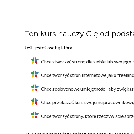
Ten kurs nauczy Cię od pods
Jeśli jesteś osobą która:
Chce stworzyć stronę dla siebie lub swojego 
Chce tworzyć stron internetowe jako freelanc
Chce zdobyć nowe umiejętności, aby zwiększy
Chce przekazać kurs swojemu pracownikowi, 
Chce tworzyć strony, które rzeczywiście sprz
To wskakuj na pokład i dołącz do ponad 3000 osób, kt