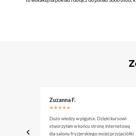
Z
Zuzanna F.
★
★
★
★
★
zeniu nie
Dużo wiedzy w pigułce. Dzięki kursowi
 stworzyć
stworzyłam w końcu stronę internetową
wą.
dla salonu fryzjerskiego mojej przyjaciółki