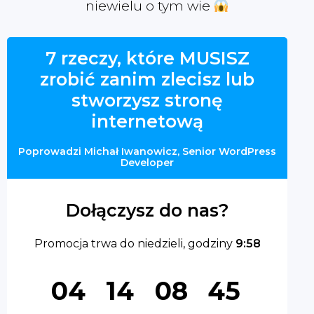
niewielu o tym wie
7 rzeczy, które MUSISZ
zrobić zanim zlecisz lub
stworzysz stronę
internetową
Poprowadzi Michał Iwanowicz, Senior WordPress
Developer
Dołączysz do nas?
Promocja trwa do niedzieli, godziny
9:58
04
14
08
45